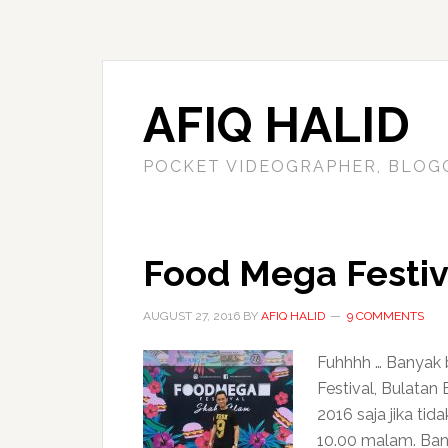
AFIQ HALID
POCKET VIDEOGRAPHER, BLOG
Food Mega Festiv
AUGUST 27, 2016
BY
AFIQ HALID
9 COMMENTS
Fuhhhh … Banyak 
Festival, Bulatan
2016 saja jika tid
10.00 malam. Bany