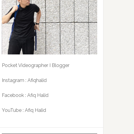
Pocket Videographer I Blogger
Instagram : Afiqhalid
Facebook : Afiq Halid
YouTube : Afiq Halid