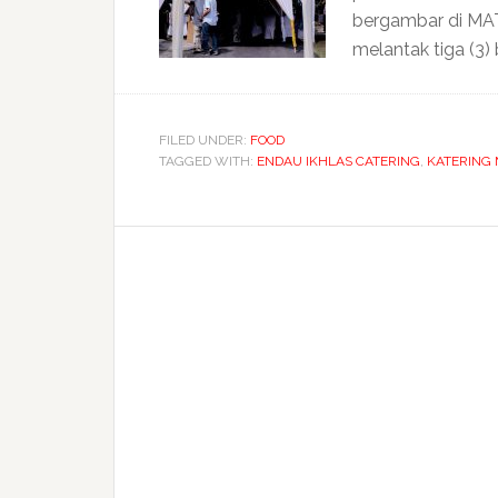
bergambar di MAT
melantak tiga (3)
FILED UNDER:
FOOD
TAGGED WITH:
ENDAU IKHLAS CATERING
,
KATERING