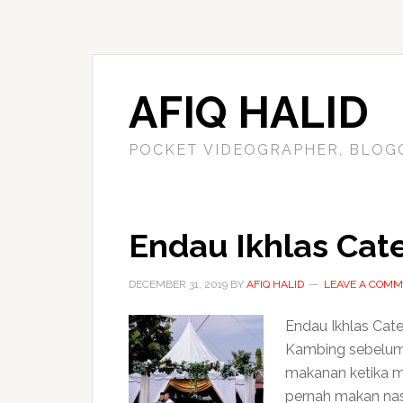
AFIQ HALID
POCKET VIDEOGRAPHER, BLOG
Endau Ikhlas Cate
DECEMBER 31, 2019
BY
AFIQ HALID
LEAVE A COM
Endau Ikhlas Cate
Kambing sebelum 
makanan ketika ma
pernah makan nas