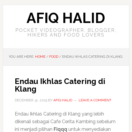
AFIQ HALID
POCKET VIDEOGRAPHER, BLOGGER,
HIKERS AND FOOD LOVERS
YOU ARE HERE:
HOME
/
FOOD
/
ENDAU IKHLAS CATERING DI KLANG
Endau Ikhlas Catering di
Klang
DECEMBER 31, 2019
BY
AFIQ HALID
LEAVE A COMMENT
Endau Ikhlas Catering di Klang yang lebih
dikenali sebagai Cafe Cerita Kambing sebelum
ini menjadi pilihan
Fiqqq
untuk menyediakan