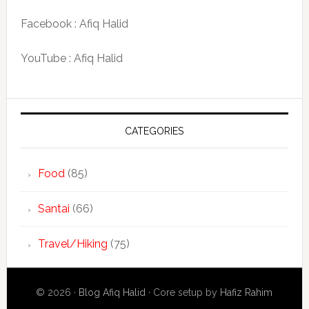
Facebook : Afiq Halid
YouTube : Afiq Halid
CATEGORIES
Food
(85)
Santai
(66)
Travel/Hiking
(75)
© 2026 ·
Blog Afiq Halid
· Core setup by
Hafiz Rahim