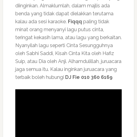
diinginkan. Almaklumlah, dalam majlis ada
benda yang tidak dapat dielakkan terutama
kalau ada sesi karaoke.
Fiqqq
paling tidak
minat orang menyanyi lagu putus cinta,
teringat kekasih lama, atau lagu yang berkaitan.
Nyanyilah lagu seperti Cinta Sesungguhnya
oleh Sabhi Saddi, Kisah Cinta Kita oleh Hafiz
Suip, atau Dia oleh Anji. Alhamdulillah, juruacara
jaga semua itu. Kalau inginkan juruacara yang
terbaik boleh hubungi
DJ Fie 010 360 6169