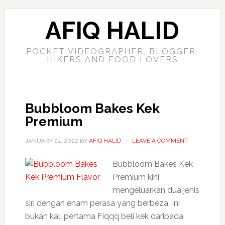
AFIQ HALID
POCKET VIDEOGRAPHER, BLOGGER,
HIKERS AND FOOD LOVERS
Bubbloom Bakes Kek
Premium
JANUARY 24, 2022
BY
AFIQ HALID
LEAVE A COMMENT
Bubbloom Bakes Kek
Premium kini
mengeluarkan dua jenis
siri dengan enam perasa yang berbeza. Ini
bukan kali pertama Fiqqq beli kek daripada