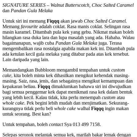
SIGNATURE SERIES
–
Walnut Butterscotch, Choc Salted Caramel
dan
Pandan Gula Melaka
Untuk siri ini memang
Fiqqq
akan jawab
Choc Salted Caramel.
Memang
favourite
adalah coklat. Rasa manis coklat. Selingan rasa
masin karamel. Ditambah pula kek yang gebu. Nikmat makan boleh
hilangkan rasa duka lara dan lupa masalah yang ada. Hahaha. Walau
bagaimanapun, wajib cuba
Pandan Gula Melaka
juga. Terasa
mengembalikan rasa nostalgia apabila makan kek ini. Ditambah pula
ada ketulan kecil gula melaka yang ditabur pada atas kek tersebut.
Lain daripada yang lain.
Memandangkan Bubbloom mengambil tempahan untuk
custom
cake
, kita boleh minta kek dihasilkan mengikut kehendak masing-
masing. Saiz, rasa, jenis, dan sebagainya mengikut kemampuan dan
kepakaran beliau.
Fiqqq
dimaklumkan bahawa siri ini diwujudkan
bagi semua penggemar kek dapat menikmati rasa kek dalam bentuk
yang lebih kecil. Kalau tidak, kita perlu menempah
custom
atau
whole cake
. Pek begini lebih mudah dan menjimatkan. Sekurang-
kurangnya tidak perlu beli
whole cake
walhal
Fiqqq
ingin makan
untuk seorang. Best kan?
Untuk tempahan, boleh
contact
Sya 013 499 7158.
Selepas seronok melantak semua kek, marilah bakar lemak dengan