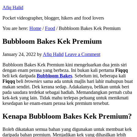
Afiq Halid
Pocket videographer, blogger, hikers and food lovers
You are here:
Home
/
Food
/
Bubbloom Bakes Kek Premium
Bubbloom Bakes Kek Premium
January 24, 2022
by
Afiq Halid
Leave a Comment
Bubbloom Bakes Kek Premium kini mengeluarkan dua jenis siri
dengan enam perasa yang berbeza. Ini bukan kali pertama
Fiqqq
beli kek daripada
Bubbloom Bakes
. Sebelum ini, beberapa kali
Fiqqq
beli
brownies
sama ada untuk majlis hari lahir mahupun buat
makan sendiri. Dek kerana sedap. Adakalanya, belikan untuk beri
pada saudara terdekat sebagai hadiah. Memandangkan pernah cuba
kek-kek yang lain. Tidak mahu terlepas peluang untuk menikmati
kesedapan ke enam-enam perasa kek premium tersebut.
Kenapa Bubbloom Bakes Kek Premium?
Boleh dikatakan semua bahan yang digunakan untuk membuat kek
daripada bahan premium. Menjadikan kek yang dihasilkan lebih