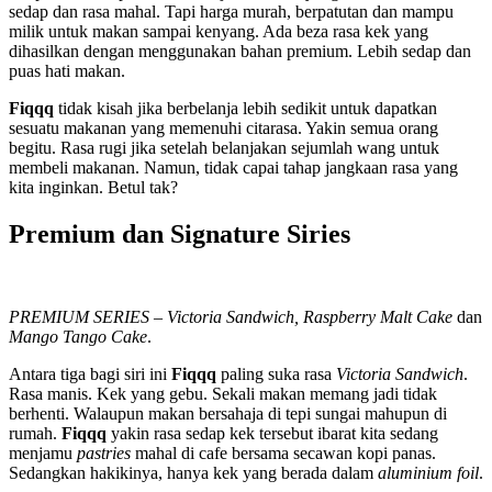
sedap dan rasa mahal. Tapi harga murah, berpatutan dan mampu
milik untuk makan sampai kenyang. Ada beza rasa kek yang
dihasilkan dengan menggunakan bahan premium. Lebih sedap dan
puas hati makan.
Fiqqq
tidak kisah jika berbelanja lebih sedikit untuk dapatkan
sesuatu makanan yang memenuhi citarasa. Yakin semua orang
begitu. Rasa rugi jika setelah belanjakan sejumlah wang untuk
membeli makanan. Namun, tidak capai tahap jangkaan rasa yang
kita inginkan. Betul tak?
Premium dan Signature Siries
PREMIUM SERIES
–
Victoria Sandwich, Raspberry Malt Cake
dan
Mango Tango Cake
.
Antara tiga bagi siri ini
Fiqqq
paling suka rasa
Victoria Sandwich
.
Rasa manis. Kek yang gebu. Sekali makan memang jadi tidak
berhenti. Walaupun makan bersahaja di tepi sungai mahupun di
rumah.
Fiqqq
yakin rasa sedap kek tersebut ibarat kita sedang
menjamu
pastries
mahal di cafe bersama secawan kopi panas.
Sedangkan hakikinya, hanya kek yang berada dalam
aluminium foil
.