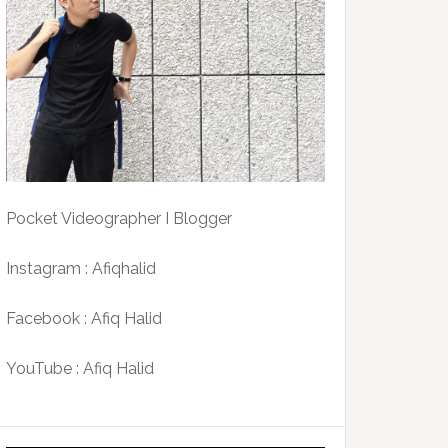
Pocket Videographer I Blogger
Instagram : Afiqhalid
Facebook : Afiq Halid
YouTube : Afiq Halid