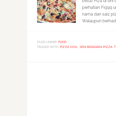
betul! Piza di si
perhatian Fiqqq 
nama dan saiz pizz
Walaupun berhada
FILED UNDER:
FOOD
TAGGED WITH:
PIZZA XXXL
,
SENI BIDADARA PIZZA
,
T