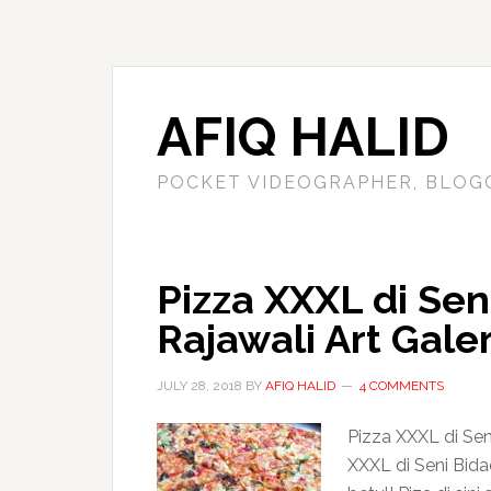
AFIQ HALID
POCKET VIDEOGRAPHER, BLOG
Pizza XXXL di Sen
Rajawali Art Gale
JULY 28, 2018
BY
AFIQ HALID
4 COMMENTS
Pizza XXXL di Sen
XXXL di Seni Bida