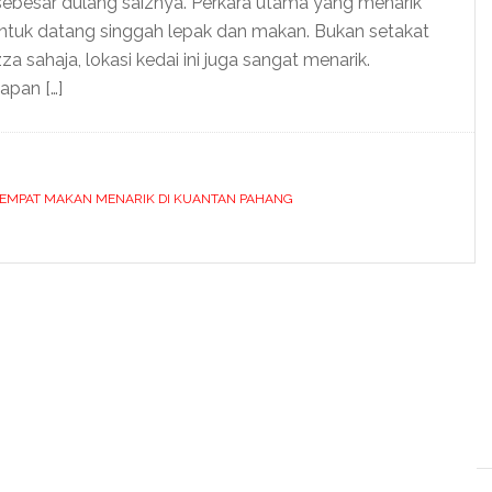
ni sebesar dulang saiznya. Perkara utama yang menarik
untuk datang singgah lepak dan makan. Bukan setakat
a sahaja, lokasi kedai ini juga sangat menarik.
pan […]
EMPAT MAKAN MENARIK DI KUANTAN PAHANG