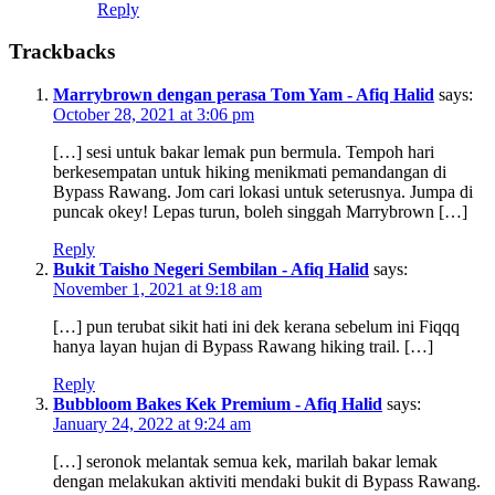
Reply
Trackbacks
Marrybrown dengan perasa Tom Yam - Afiq Halid
says:
October 28, 2021 at 3:06 pm
[…] sesi untuk bakar lemak pun bermula. Tempoh hari
berkesempatan untuk hiking menikmati pemandangan di
Bypass Rawang. Jom cari lokasi untuk seterusnya. Jumpa di
puncak okey! Lepas turun, boleh singgah Marrybrown […]
Reply
Bukit Taisho Negeri Sembilan - Afiq Halid
says:
November 1, 2021 at 9:18 am
[…] pun terubat sikit hati ini dek kerana sebelum ini Fiqqq
hanya layan hujan di Bypass Rawang hiking trail. […]
Reply
Bubbloom Bakes Kek Premium - Afiq Halid
says:
January 24, 2022 at 9:24 am
[…] seronok melantak semua kek, marilah bakar lemak
dengan melakukan aktiviti mendaki bukit di Bypass Rawang.