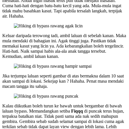
memadai. Andai ingin masuk terus pun tidak menjadi masalah.
Cuma hati-hati dengan batu-batu kecil yang ada. Mula-mula ingat
tidak mahu basahkan kasut. Tapi apabila tersalah langkah, terpijak
air. Hahaha.
Keluar daripada terowong tadi, ambil laluan di sebelah kanan. Maka
mula mendaki di bahagian ini. Agak tinggi juga. Pastikan tidak
memakai kasut yang licin ya. Ada kebarangkalian boleh tergelincir.
Hati-hati. Naik sampai habis ala-ala anak tangga tersebut.
Kemudian, ambil laluan kanan.
Jika terjumpa laluan seperti gambar di atas bermakna dalam 10 saat
akan sampai di lokasi. Sekejap kan ? Hahaha. Penat masa mendaki
macam tangga itu sahaja.
Kalau diikutkan boleh turun ke bawah untuk bergambar di bawah
laluan bypass. Memandangkan setiba
Fiqqq
di puncak terus hujan,
terpaksa batalkan niat. Tidak pasti sama ada nak sedih mahupun
gembira. Gembira sebab sudah selamat sampai di lokasi cuma agak
terkilan sebab tidak dapat layan view dengan lebih lama. Lebih