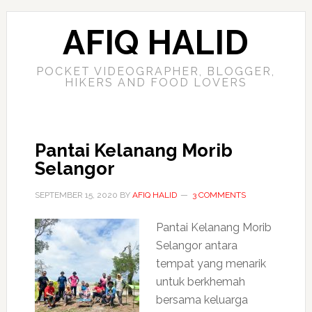
AFIQ HALID
POCKET VIDEOGRAPHER, BLOGGER,
HIKERS AND FOOD LOVERS
Pantai Kelanang Morib
Selangor
SEPTEMBER 15, 2020
BY
AFIQ HALID
3 COMMENTS
Pantai Kelanang Morib
Selangor antara
tempat yang menarik
untuk berkhemah
bersama keluarga