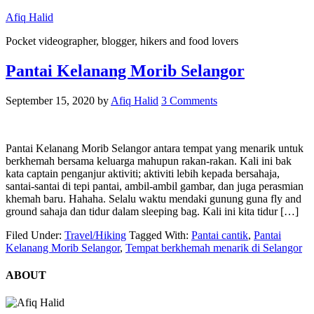
Afiq Halid
Pocket videographer, blogger, hikers and food lovers
Pantai Kelanang Morib Selangor
September 15, 2020
by
Afiq Halid
3 Comments
Pantai Kelanang Morib Selangor antara tempat yang menarik untuk
berkhemah bersama keluarga mahupun rakan-rakan. Kali ini bak
kata captain penganjur aktiviti; aktiviti lebih kepada bersahaja,
santai-santai di tepi pantai, ambil-ambil gambar, dan juga perasmian
khemah baru. Hahaha. Selalu waktu mendaki gunung guna fly and
ground sahaja dan tidur dalam sleeping bag. Kali ini kita tidur […]
Filed Under:
Travel/Hiking
Tagged With:
Pantai cantik
,
Pantai
Kelanang Morib Selangor
,
Tempat berkhemah menarik di Selangor
ABOUT