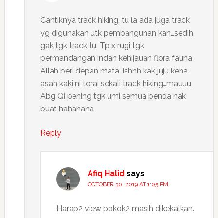
Cantiknya track hiking, tu la ada juga track
yg digunakan utk pembangunan kan…sedih
gak tgk track tu. Tp x rugi tgk
permandangan indah kehijauan flora fauna
Allah beri depan mata…ishhh kak juju kena
asah kaki ni torai sekali track hiking…mauuu
Abg Qi pening tgk umi semua benda nak
buat hahahaha
Reply
Afiq Halid
says
OCTOBER 30, 2019 AT 1:05 PM
Harap2 view pokok2 masih dikekalkan.