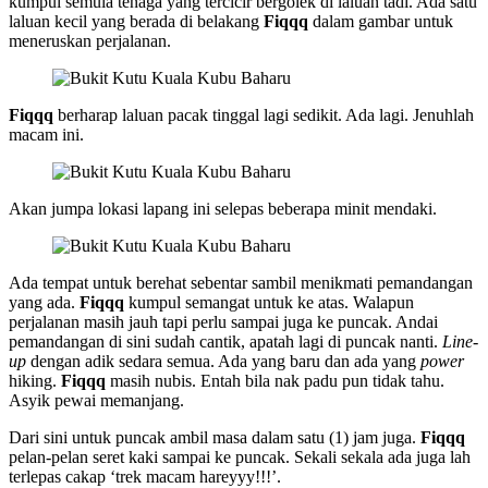
kumpul semula tenaga yang tercicir bergolek di laluan tadi. Ada satu
laluan kecil yang berada di belakang
Fiqqq
dalam gambar untuk
meneruskan perjalanan.
Fiqqq
berharap laluan pacak tinggal lagi sedikit. Ada lagi. Jenuhlah
macam ini.
Akan jumpa lokasi lapang ini selepas beberapa minit mendaki.
Ada tempat untuk berehat sebentar sambil menikmati pemandangan
yang ada.
Fiqqq
kumpul semangat untuk ke atas. Walapun
perjalanan masih jauh tapi perlu sampai juga ke puncak. Andai
pemandangan di sini sudah cantik, apatah lagi di puncak nanti.
Line-
up
dengan adik sedara semua. Ada yang baru dan ada yang
power
hiking.
Fiqqq
masih nubis. Entah bila nak padu pun tidak tahu.
Asyik pewai memanjang.
Dari sini untuk puncak ambil masa dalam satu (1) jam juga.
Fiqqq
pelan-pelan seret kaki sampai ke puncak. Sekali sekala ada juga lah
terlepas cakap ‘trek macam hareyyy!!!’.