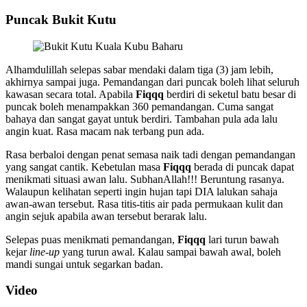
Puncak Bukit Kutu
Alhamdulillah selepas sabar mendaki dalam tiga (3) jam lebih,
akhirnya sampai juga. Pemandangan dari puncak boleh lihat seluruh
kawasan secara total. Apabila
Fiqqq
berdiri di seketul batu besar di
puncak boleh menampakkan 360 pemandangan. Cuma sangat
bahaya dan sangat gayat untuk berdiri. Tambahan pula ada lalu
angin kuat. Rasa macam nak terbang pun ada.
Rasa berbaloi dengan penat semasa naik tadi dengan pemandangan
yang sangat cantik. Kebetulan masa
Fiqqq
berada di puncak dapat
menikmati situasi awan lalu. SubhanAllah!!! Beruntung rasanya.
Walaupun kelihatan seperti ingin hujan tapi DIA lalukan sahaja
awan-awan tersebut. Rasa titis-titis air pada permukaan kulit dan
angin sejuk apabila awan tersebut berarak lalu.
Selepas puas menikmati pemandangan,
Fiqqq
lari turun bawah
kejar
line-up
yang turun awal. Kalau sampai bawah awal, boleh
mandi sungai untuk segarkan badan.
Video