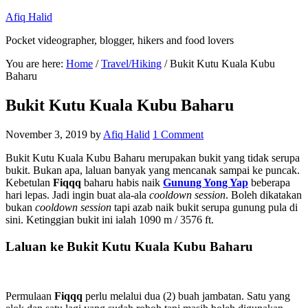
Afiq Halid
Pocket videographer, blogger, hikers and food lovers
You are here:
Home
/
Travel/Hiking
/
Bukit Kutu Kuala Kubu
Baharu
Bukit Kutu Kuala Kubu Baharu
November 3, 2019
by
Afiq Halid
1 Comment
Bukit Kutu Kuala Kubu Baharu merupakan bukit yang tidak serupa
bukit. Bukan apa, laluan banyak yang mencanak sampai ke puncak.
Kebetulan
Fiqqq
baharu habis naik
Gunung Yong Yap
beberapa
hari lepas. Jadi ingin buat ala-ala
cooldown session
. Boleh dikatakan
bukan
cooldown session
tapi azab naik bukit serupa gunung pula di
sini. Ketinggian bukit ini ialah 1090 m / 3576 ft.
Laluan ke Bukit Kutu Kuala Kubu Baharu
Permulaan
Fiqqq
perlu melalui dua (2) buah jambatan. Satu yang