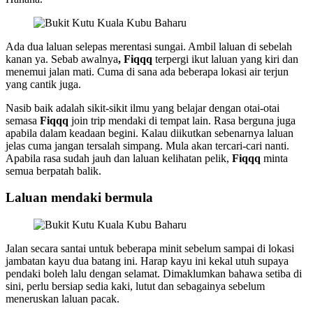
Ada dua laluan selepas merentasi sungai. Ambil laluan di sebelah
kanan ya. Sebab awalnya
, Fiqqq
terpergi ikut laluan yang kiri dan
menemui jalan mati. Cuma di sana ada beberapa lokasi air terjun
yang cantik juga.
Nasib baik adalah sikit-sikit ilmu yang belajar dengan otai-otai
semasa
Fiqqq
join trip mendaki di tempat lain. Rasa berguna juga
apabila dalam keadaan begini. Kalau diikutkan sebenarnya laluan
jelas cuma jangan tersalah simpang. Mula akan tercari-cari nanti.
Apabila rasa sudah jauh dan laluan kelihatan pelik,
Fiqqq
minta
semua berpatah balik.
Laluan mendaki bermula
Jalan secara santai untuk beberapa minit sebelum sampai di lokasi
jambatan kayu dua batang ini. Harap kayu ini kekal utuh supaya
pendaki boleh lalu dengan selamat. Dimaklumkan bahawa setiba di
sini, perlu bersiap sedia kaki, lutut dan sebagainya sebelum
meneruskan laluan pacak.