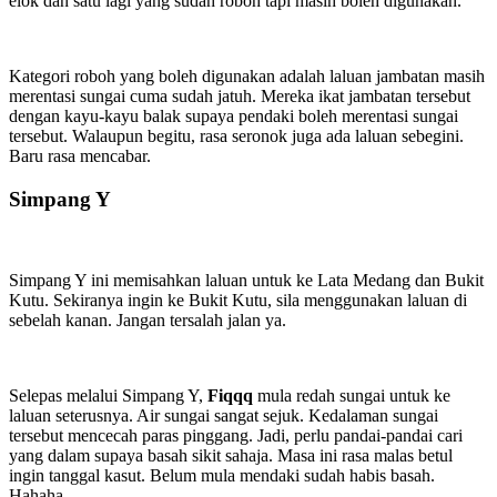
elok dan satu lagi yang sudah roboh tapi masih boleh digunakan.
Kategori roboh yang boleh digunakan adalah laluan jambatan masih
merentasi sungai cuma sudah jatuh. Mereka ikat jambatan tersebut
dengan kayu-kayu balak supaya pendaki boleh merentasi sungai
tersebut. Walaupun begitu, rasa seronok juga ada laluan sebegini.
Baru rasa mencabar.
Simpang Y
Simpang Y ini memisahkan laluan untuk ke Lata Medang dan Bukit
Kutu. Sekiranya ingin ke Bukit Kutu, sila menggunakan laluan di
sebelah kanan. Jangan tersalah jalan ya.
Selepas melalui Simpang Y,
Fiqqq
mula redah sungai untuk ke
laluan seterusnya. Air sungai sangat sejuk. Kedalaman sungai
tersebut mencecah paras pinggang. Jadi, perlu pandai-pandai cari
yang dalam supaya basah sikit sahaja. Masa ini rasa malas betul
ingin tanggal kasut. Belum mula mendaki sudah habis basah.
Hahaha.