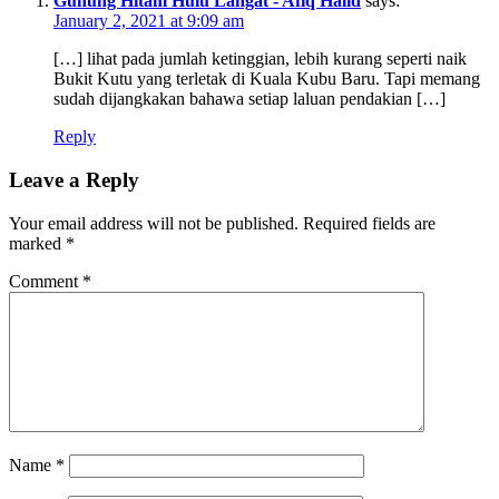
Gunung Hitam Hulu Langat - Afiq Halid
says:
January 2, 2021 at 9:09 am
[…] lihat pada jumlah ketinggian, lebih kurang seperti naik
Bukit Kutu yang terletak di Kuala Kubu Baru. Tapi memang
sudah dijangkakan bahawa setiap laluan pendakian […]
Reply
Leave a Reply
Your email address will not be published.
Required fields are
marked
*
Comment
*
Name
*