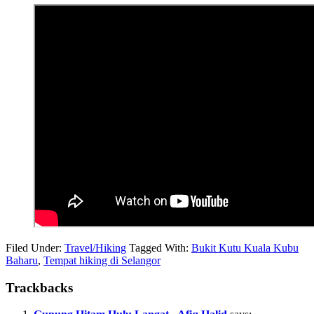
Filed Under:
Travel/Hiking
Tagged With:
Bukit Kutu Kuala Kubu
Baharu
,
Tempat hiking di Selangor
Trackbacks