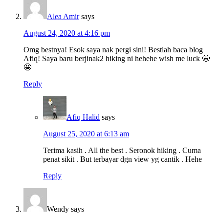
Alea Amir
says
August 24, 2020 at 4:16 pm
Omg bestnya! Esok saya nak pergi sini! Bestlah baca blog
Afiq! Saya baru berjinak2 hiking ni hehehe wish me luck 🤩
🤩
Reply
Afiq Halid
says
August 25, 2020 at 6:13 am
Terima kasih . All the best . Seronok hiking . Cuma
penat sikit . But terbayar dgn view yg cantik . Hehe
Reply
Wendy
says