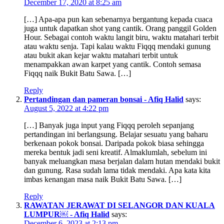
December 17, 2020 at 8:25 am
[…] Apa-apa pun kan sebenarnya bergantung kepada cuaca
juga untuk dapatkan shot yang cantik. Orang panggil Golden
Hour. Sebagai contoh waktu langit biru, waktu matahari terbit
atau waktu senja. Tapi kalau waktu Fiqqq mendaki gunung
atau bukit akan kejar waktu matahari terbit untuk
menampakkan awan karpet yang cantik. Contoh semasa
Fiqqq naik Bukit Batu Sawa. […]
Reply
Pertandingan dan pameran bonsai - Afiq Halid
says:
August 5, 2022 at 4:22 pm
[…] Banyak juga input yang Fiqqq peroleh sepanjang
pertandingan ini berlangsung. Belajar sesuatu yang baharu
berkenaan pokok bonsai. Daripada pokok biasa sehingga
mereka bentuk jadi seni kreatif. Almaklumlah, sebelum ini
banyak meluangkan masa berjalan dalam hutan mendaki bukit
dan gunung. Rasa sudah lama tidak mendaki. Apa kata kita
imbas kenangan masa naik Bukit Batu Sawa. […]
Reply
RAWATAN JERAWAT DI SELANGOR DAN KUALA
LUMPUR￼ - Afiq Halid
says:
December 6, 2023 at 2:13 pm