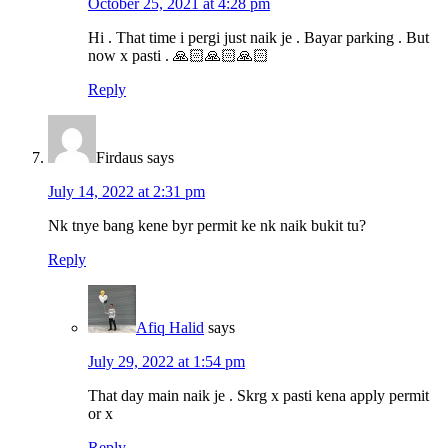
October 25, 2021 at 4:28 pm
Hi . That time i pergi just naik je . Bayar parking . But
now x pasti . 🙏🏻🙏🏻🙏🏻
Reply
Firdaus
says
July 14, 2022 at 2:31 pm
Nk tnye bang kene byr permit ke nk naik bukit tu?
Reply
Afiq Halid
says
July 29, 2022 at 1:54 pm
That day main naik je . Skrg x pasti kena apply permit
or x
Reply