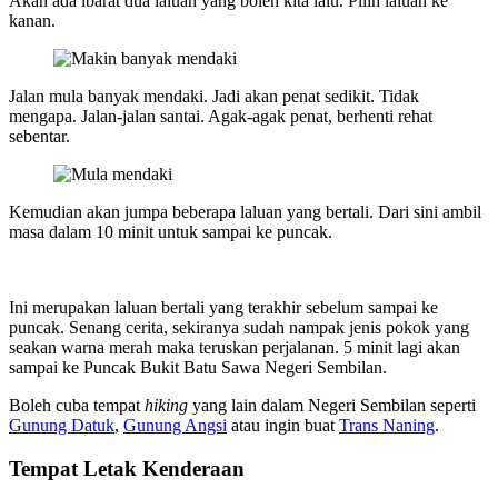
Akan ada ibarat dua laluan yang boleh kita lalu. Pilih laluan ke
kanan.
Jalan mula banyak mendaki. Jadi akan penat sedikit. Tidak
mengapa. Jalan-jalan santai. Agak-agak penat, berhenti rehat
sebentar.
Kemudian akan jumpa beberapa laluan yang bertali. Dari sini ambil
masa dalam 10 minit untuk sampai ke puncak.
Ini merupakan laluan bertali yang terakhir sebelum sampai ke
puncak. Senang cerita, sekiranya sudah nampak jenis pokok yang
seakan warna merah maka teruskan perjalanan. 5 minit lagi akan
sampai ke Puncak Bukit Batu Sawa Negeri Sembilan.
Boleh cuba tempat
hiking
yang lain dalam Negeri Sembilan seperti
Gunung Datuk
,
Gunung Angsi
atau ingin buat
Trans Naning
.
Tempat Letak Kenderaan