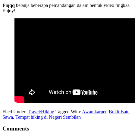
Fiqqq
belanja beberapa pemandangan dalam bentuk video ringkas.
Enjoy!
Filed Under:
Travel/Hiking
Tagged With:
Awan karpet
,
Bukit Batu
Sawa
,
Tempat hiking di Negeri Sembilan
Comments