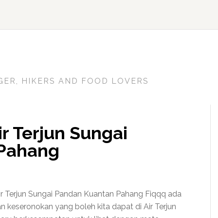
GER, HIKERS AND FOOD LOVERS
r Terjun Sungai
Pahang
ir Terjun Sungai Pandan Kuantan Pahang Fiqqq ada
 keseronokan yang boleh kita dapat di Air Terjun