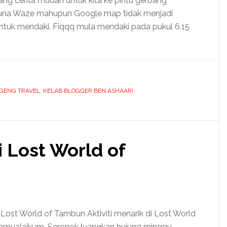
ng cerita mudah untuk kita ke pintu gerbang
guna Waze mahupun Google map tidak menjadi
 untuk mendaki. Fiqqq mula mendaki pada pukul 6.15
GENG TRAVEL
,
KELAB BLOGGER BEN ASHAARI
i Lost World of
di Lost World of Tambun Aktiviti menarik di Lost World
amualaikum. Seronok luangkan hujung minggu