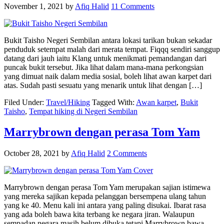
November 1, 2021
by
Afiq Halid
11 Comments
Bukit Taisho Negeri Sembilan antara lokasi tarikan bukan sekadar
penduduk setempat malah dari merata tempat. Fiqqq sendiri sanggup
datang dari jauh iaitu Klang untuk menikmati pemandangan dari
puncak bukit tersebut. Jika lihat dalam mana-mana perkongsian
yang dimuat naik dalam media sosial, boleh lihat awan karpet dari
atas. Sudah pasti sesuatu yang menarik untuk lihat dengan […]
Filed Under:
Travel/Hiking
Tagged With:
Awan karpet
,
Bukit
Taisho
,
Tempat hiking di Negeri Sembilan
Marrybrown dengan perasa Tom Yam
October 28, 2021
by
Afiq Halid
2 Comments
Marrybrown dengan perasa Tom Yam merupakan sajian istimewa
yang mereka sajikan kepada pelanggan bersempena ulang tahun
yang ke 40. Menu kali ini antara yang paling disukai. Ibarat rasa
yang ada boleh bawa kita terbang ke negara jiran. Walaupun
sempadan negara masih belum dibuka tetapi Marrybrown bawa