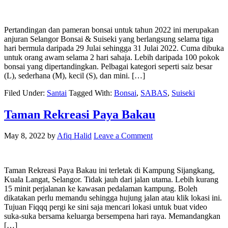
Pertandingan dan pameran bonsai untuk tahun 2022 ini merupakan
anjuran Selangor Bonsai & Suiseki yang berlangsung selama tiga
hari bermula daripada 29 Julai sehingga 31 Julai 2022. Cuma dibuka
untuk orang awam selama 2 hari sahaja. Lebih daripada 100 pokok
bonsai yang dipertandingkan. Pelbagai kategori seperti saiz besar
(L), sederhana (M), kecil (S), dan mini. […]
Filed Under:
Santai
Tagged With:
Bonsai
,
SABAS
,
Suiseki
Taman Rekreasi Paya Bakau
May 8, 2022
by
Afiq Halid
Leave a Comment
Taman Rekreasi Paya Bakau ini terletak di Kampung Sijangkang,
Kuala Langat, Selangor. Tidak jauh dari jalan utama. Lebih kurang
15 minit perjalanan ke kawasan pedalaman kampung. Boleh
dikatakan perlu memandu sehingga hujung jalan atau klik lokasi ini.
Tujuan Fiqqq pergi ke sini saja mencari lokasi untuk buat video
suka-suka bersama keluarga bersempena hari raya. Memandangkan
[…]