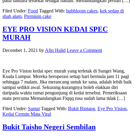
pada saudara terdekat sebagai hadiah. Memandangkan pernah […]
Filed Under:
Food
Tagged With:
bubbloom cakes
,
kek sedap di
shah alam
,
Premium cake
EYE PRO VISION KEDAI SPEC
MURAH
December 1, 2021
by
Afiq Halid
Leave a Comment
Eye Pro Vision kedai spec murah yang terletak di Sungei Wang,
Kuala Lumpur. Mereka beroperasi setiap hari bermula jam 11 pagi
sehingga 7 malam. Jika merancang untuk ke sana, adalah lebih baik
sampai sedikit awal. Sekurang-kurangnya boleh elakkan diri
daripada waktu ramai pengunjung di kedai tersebut. Pemeriksaan
mata percuma Memandangkan Fiqqq rasa sudah lama tidak […]
Filed Under:
Santai
Tagged With:
Bukit Bintang
,
Eye Pro Vision
,
Kedai Cermin Mata Viral
Bukit Taisho Negeri Sembilan