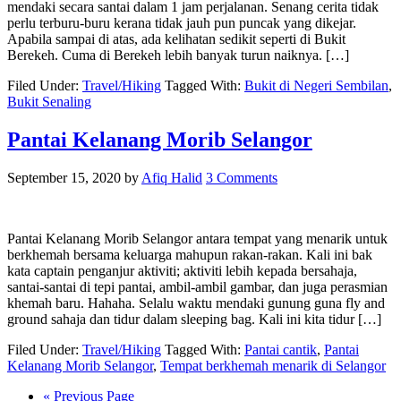
mendaki secara santai dalam 1 jam perjalanan. Senang cerita tidak
perlu terburu-buru kerana tidak jauh pun puncak yang dikejar.
Apabila sampai di atas, ada kelihatan sedikit seperti di Bukit
Berekeh. Cuma di Berekeh lebih banyak turun naiknya. […]
Filed Under:
Travel/Hiking
Tagged With:
Bukit di Negeri Sembilan
,
Bukit Senaling
Pantai Kelanang Morib Selangor
September 15, 2020
by
Afiq Halid
3 Comments
Pantai Kelanang Morib Selangor antara tempat yang menarik untuk
berkhemah bersama keluarga mahupun rakan-rakan. Kali ini bak
kata captain penganjur aktiviti; aktiviti lebih kepada bersahaja,
santai-santai di tepi pantai, ambil-ambil gambar, dan juga perasmian
khemah baru. Hahaha. Selalu waktu mendaki gunung guna fly and
ground sahaja dan tidur dalam sleeping bag. Kali ini kita tidur […]
Filed Under:
Travel/Hiking
Tagged With:
Pantai cantik
,
Pantai
Kelanang Morib Selangor
,
Tempat berkhemah menarik di Selangor
« Previous Page