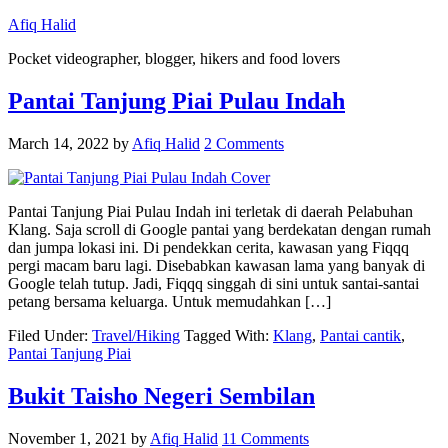
Afiq Halid
Pocket videographer, blogger, hikers and food lovers
Pantai Tanjung Piai Pulau Indah
March 14, 2022
by
Afiq Halid
2 Comments
Pantai Tanjung Piai Pulau Indah ini terletak di daerah Pelabuhan
Klang. Saja scroll di Google pantai yang berdekatan dengan rumah
dan jumpa lokasi ini. Di pendekkan cerita, kawasan yang Fiqqq
pergi macam baru lagi. Disebabkan kawasan lama yang banyak di
Google telah tutup. Jadi, Fiqqq singgah di sini untuk santai-santai
petang bersama keluarga. Untuk memudahkan […]
Filed Under:
Travel/Hiking
Tagged With:
Klang
,
Pantai cantik
,
Pantai Tanjung Piai
Bukit Taisho Negeri Sembilan
November 1, 2021
by
Afiq Halid
11 Comments