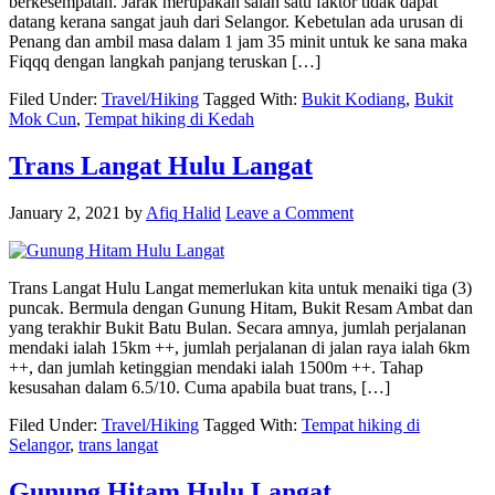
berkesempatan. Jarak merupakan salah satu faktor tidak dapat
datang kerana sangat jauh dari Selangor. Kebetulan ada urusan di
Penang dan ambil masa dalam 1 jam 35 minit untuk ke sana maka
Fiqqq dengan langkah panjang teruskan […]
Filed Under:
Travel/Hiking
Tagged With:
Bukit Kodiang
,
Bukit
Mok Cun
,
Tempat hiking di Kedah
Trans Langat Hulu Langat
January 2, 2021
by
Afiq Halid
Leave a Comment
Trans Langat Hulu Langat memerlukan kita untuk menaiki tiga (3)
puncak. Bermula dengan Gunung Hitam, Bukit Resam Ambat dan
yang terakhir Bukit Batu Bulan. Secara amnya, jumlah perjalanan
mendaki ialah 15km ++, jumlah perjalanan di jalan raya ialah 6km
++, dan jumlah ketinggian mendaki ialah 1500m ++. Tahap
kesusahan dalam 6.5/10. Cuma apabila buat trans, […]
Filed Under:
Travel/Hiking
Tagged With:
Tempat hiking di
Selangor
,
trans langat
Gunung Hitam Hulu Langat