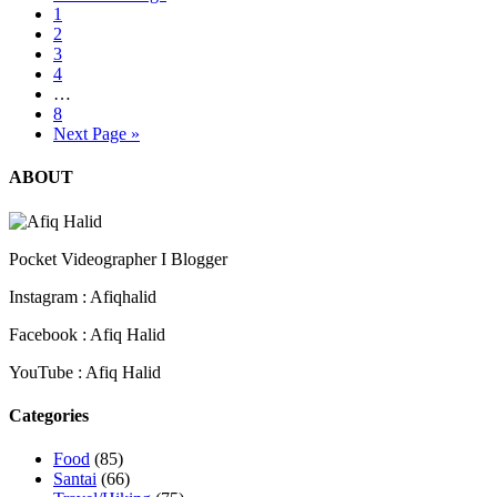
1
2
3
4
…
8
Next Page »
ABOUT
Pocket Videographer I Blogger
Instagram : Afiqhalid
Facebook : Afiq Halid
YouTube : Afiq Halid
Categories
Food
(85)
Santai
(66)