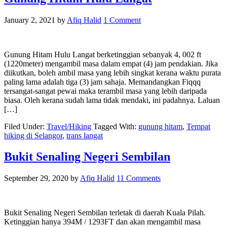
January 2, 2021
by
Afiq Halid
1 Comment
Gunung Hitam Hulu Langat berketinggian sebanyak 4, 002 ft
(1220meter) mengambil masa dalam empat (4) jam pendakian. Jika
diikutkan, boleh ambil masa yang lebih singkat kerana waktu purata
paling lama adalah tiga (3) jam sahaja. Memandangkan Fiqqq
tersangat-sangat pewai maka terambil masa yang lebih daripada
biasa. Oleh kerana sudah lama tidak mendaki, ini padahnya. Laluan
[…]
Filed Under:
Travel/Hiking
Tagged With:
gunung hitam
,
Tempat
hiking di Selangor
,
trans langat
Bukit Senaling Negeri Sembilan
September 29, 2020
by
Afiq Halid
11 Comments
Bukit Senaling Negeri Sembilan terletak di daerah Kuala Pilah.
Ketinggian hanya 394M / 1293FT dan akan mengambil masa